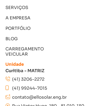
SERVIÇOS
A EMPRESA
PORTFÓLIO
Fale com a Ello Solar
Fale com a Ello Solar
BLOG
Preencha seus dados e converse com
Preencha seus dados e converse com
a nossa equipe pelo Whatsapp:
a nossa equipe pelo Whatsapp:
CARREGAMENTO
VEICULAR
Unidade
Curitiba - MATRIZ
(41) 3206-2272
(41) 99244-7015
contato@ellosolar.eng.br
INICIAR CONVERSA
INICIAR CONVERSA