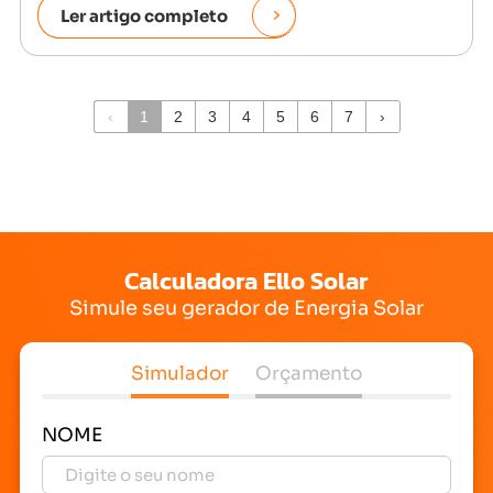
Ler artigo completo
‹
1
2
3
4
5
6
7
›
Calculadora Ello Solar
Simule seu gerador de Energia Solar
Simulador
Orçamento
NOME