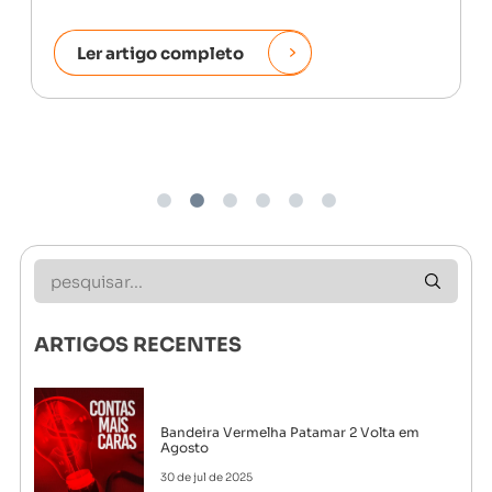
Ler artigo completo
2
ARTIGOS RECENTES
Bandeira Vermelha Patamar 2 Volta em
Agosto
30 de jul de 2025