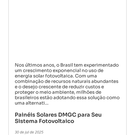
o
Nos últimos anos, o Brasil tem experimentado
um crescimento exponencial no uso de
energia solar fotovoltaica. Com uma
s
combinação de recursos naturais abundantes
e o desejo crescente de reduzir custos e
proteger o meio ambiente, milhões de
o
brasileiros estão adotando essa solução como
uma alternati...
u
Painéis Solares DMGC para Seu
Sistema Fotovoltaico
30 de jul de 2025